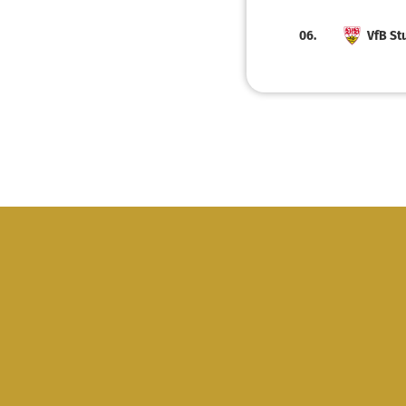
06.
VfB St