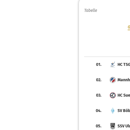
Tabelle
G
01.
HC TSG
02.
Mannh
03.
HC Sue
04.
SV Böb
05.
SSV Ul