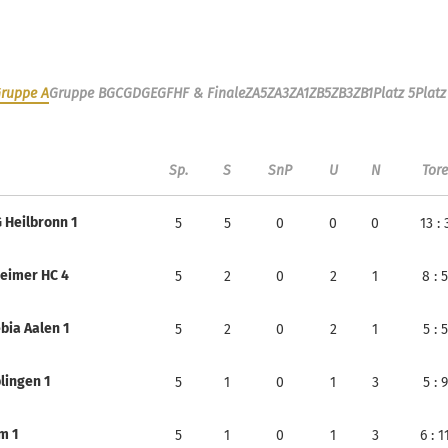
ruppe A
Gruppe B
GC
GD
GE
GF
HF & Finale
ZA5
ZA3
ZA1
ZB5
ZB3
ZB1
Platz 5
Platz
Sp.
S
SnP
U
N
Tore
 Heilbronn 1
5
5
0
0
0
13
: 
eimer HC 4
5
2
0
2
1
8
: 5
bia Aalen 1
5
2
0
2
1
5
: 5
lingen 1
5
1
0
1
3
5
: 9
m 1
5
1
0
1
3
6
: 1