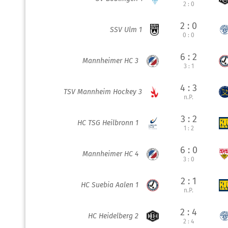
2 : 0
2 : 0
SSV Ulm 1
0 : 0
6 : 2
Mannheimer HC 3
3 : 1
4 : 3
TSV Mannheim Hockey 3
n.P.
3 : 2
HC TSG Heilbronn 1
1 : 2
6 : 0
Mannheimer HC 4
3 : 0
2 : 1
HC Suebia Aalen 1
n.P.
2 : 4
HC Heidelberg 2
2 : 4