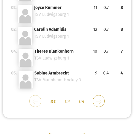
02.
Joyce Kummer
11
0.7
8
TSV Ludwigsburg 1
02.
Carolin Adamidis
12
0.7
8
TSV Ludwigsburg 1
04.
Theres Blankenhorn
10
0.7
7
TSV Ludwigsburg 1
05.
Sabine Armbrecht
9
0.4
4
TSV Mannheim Hockey 3
01
02
03