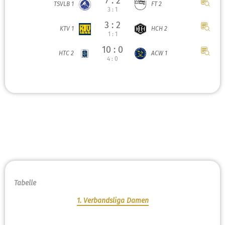
7 : 2
TSVLB 1
FT 2
3 : 1
3 : 2
KTV 1
HCH 2
1 : 1
10 : 0
HTC 2
ACW 1
4 : 0
Tabelle
1. Verbandsliga Damen