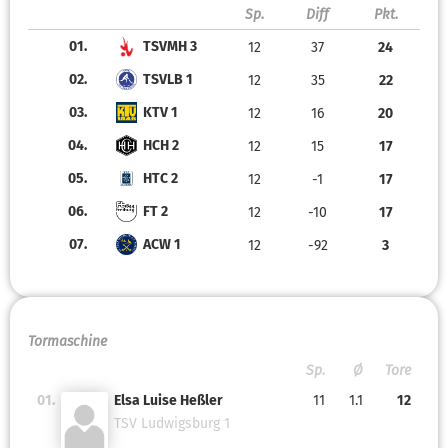
Sp.
Diff
Pkt.
01.
TSVMH 3
12
37
24
02.
TSVLB 1
12
35
22
03.
KTV 1
12
16
20
04.
HCH 2
12
15
17
05.
HTC 2
12
-1
17
06.
FT 2
12
-10
17
07.
ACW 1
12
-92
3
Tormaschine
Sp.
Ø
Tore
01.
Elsa Luise Heßler
11
1.1
12
TSV Ludwigsburg 1