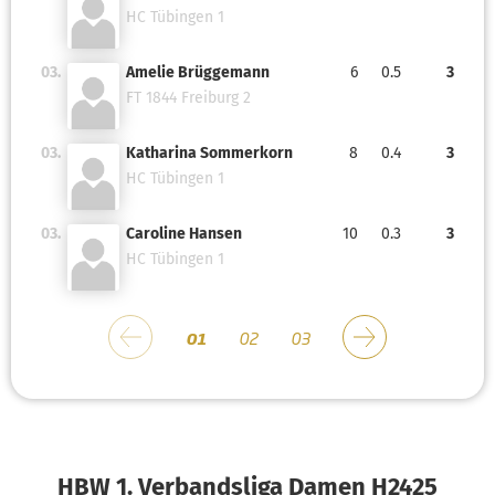
HC Tübingen 1
03.
Amelie Brüggemann
6
0.5
3
FT 1844 Freiburg 2
03.
Katharina Sommerkorn
8
0.4
3
HC Tübingen 1
03.
Caroline Hansen
10
0.3
3
HC Tübingen 1
01
02
03
HBW 1. Verbandsliga Damen H2425