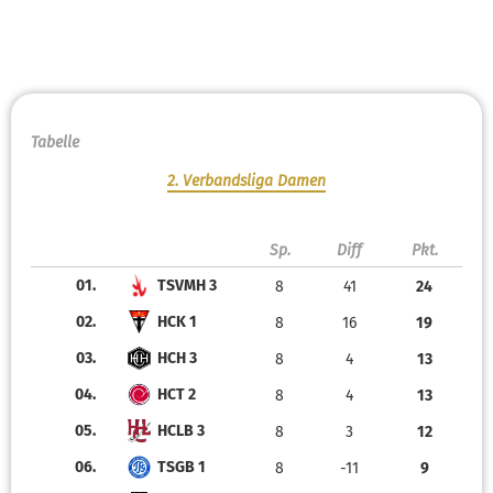
Tabelle
2. Verbandsliga Damen
Sp.
Diff
Pkt.
01.
TSVMH 3
8
41
24
02.
HCK 1
8
16
19
03.
HCH 3
8
4
13
04.
HCT 2
8
4
13
05.
HCLB 3
8
3
12
06.
TSGB 1
8
-11
9