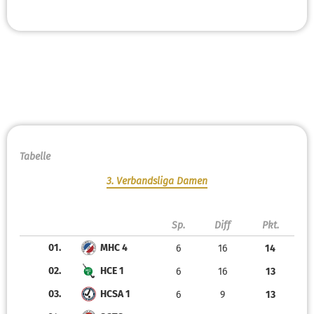
Tabelle
3. Verbandsliga Damen
Sp.
Diff
Pkt.
01.
MHC 4
6
16
14
02.
HCE 1
6
16
13
03.
HCSA 1
6
9
13