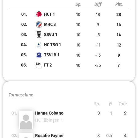
Sp.
Diff
Pkt.
01.
HCT 1
10
48
28
02.
MHC 3
10
9
14
03.
SSVU 1
10
-5
14
04.
HC TSG 1
10
-11
12
05.
TSVLB 1
10
-15
9
06.
FT 2
10
-26
7
Tormaschine
Sp.
Ø
Tore
01.
Hanna Cobano
9
1
9
HC Tübingen 1
02.
Rosalie Fayner
8
0.5
4