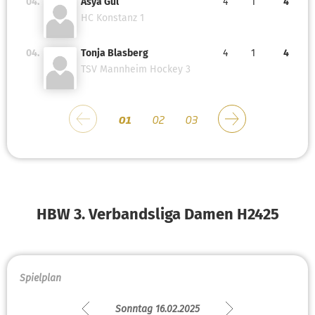
04.
Asya Gül
4
1
4
HC Konstanz 1
04.
Tonja Blasberg
4
1
4
TSV Mannheim Hockey 3
01
02
03
HBW 3. Verbandsliga Damen H2425
Spielplan
Sonntag 16.02.2025