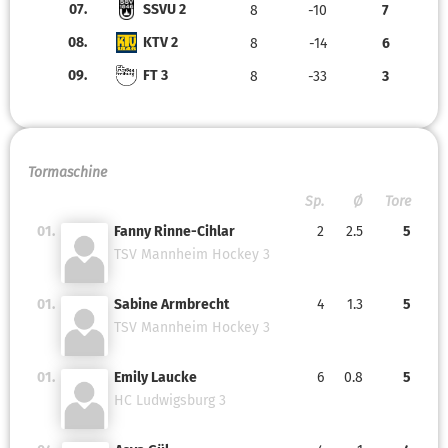
07.
SSVU 2
8
-10
7
08.
KTV 2
8
-14
6
09.
FT 3
8
-33
3
Tormaschine
Sp.
Ø
Tore
01.
Fanny Rinne-Cihlar
2
2.5
5
TSV Mannheim Hockey 3
01.
Sabine Armbrecht
4
1.3
5
TSV Mannheim Hockey 3
01.
Emily Laucke
6
0.8
5
HC Ludwigsburg 3