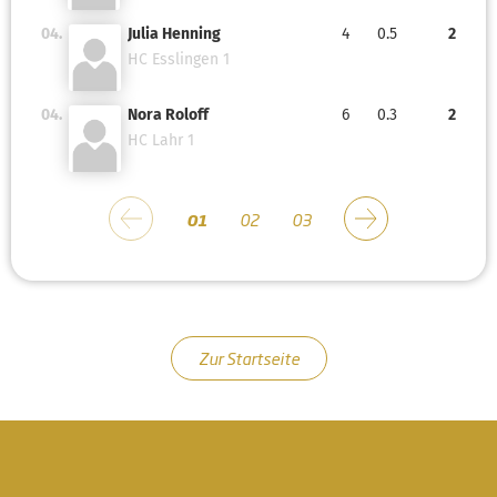
04.
Julia Henning
4
0.5
2
HC Esslingen 1
04.
Nora Roloff
6
0.3
2
HC Lahr 1
01
02
03
Zur Startseite