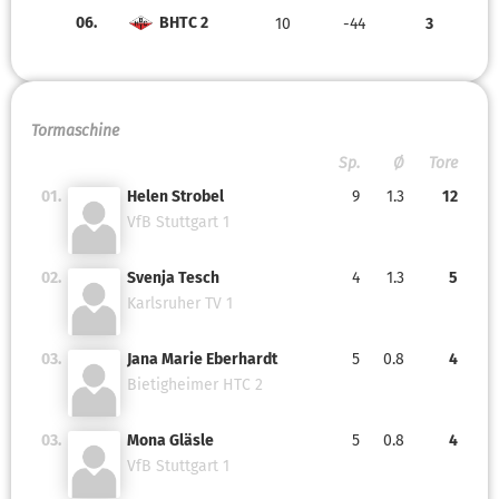
06.
BHTC 2
10
-44
3
Tormaschine
Sp.
Ø
Tore
01.
Helen Strobel
9
1.3
12
VfB Stuttgart 1
02.
Svenja Tesch
4
1.3
5
Karlsruher TV 1
03.
Jana Marie Eberhardt
5
0.8
4
Bietigheimer HTC 2
03.
Mona Gläsle
5
0.8
4
VfB Stuttgart 1