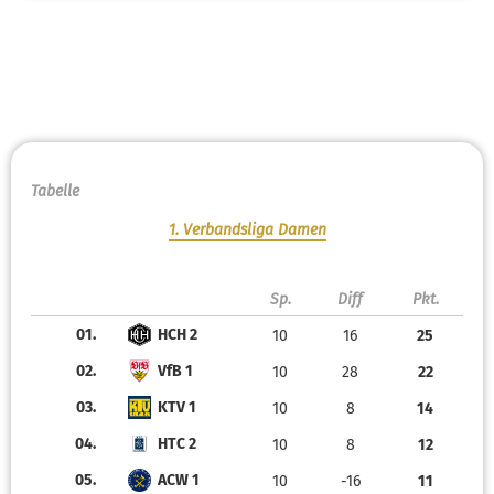
Tabelle
1. Verbandsliga Damen
Sp.
Diff
Pkt.
01.
HCH 2
10
16
25
02.
VfB 1
10
28
22
03.
KTV 1
10
8
14
04.
HTC 2
10
8
12
05.
ACW 1
10
-16
11