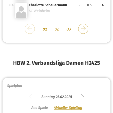
03.
Charlotte Scheuermann
8
0.5
4
AC Weinheim 1
01
02
03
HBW 2. Verbandsliga Damen H2425
Spielplan
Sonntag 23.02.2025
Alle Spiele
Aktueller Spieltag