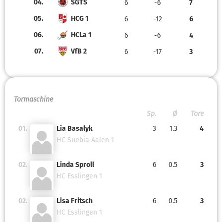
04.
SGTS
6
-6
7
05.
HCG 1
6
-12
6
06.
HCLa 1
6
-6
4
07.
VfB 2
6
-17
3
Tormaschine
Sp.
Ø
Tore
01.
Lia Basalyk
3
1.3
4
HC Suebia Aalen 1
02.
Linda Sproll
6
0.5
3
HC Esslingen 1
02.
Lisa Fritsch
6
0.5
3
HC Esslingen 1