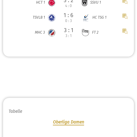
5 : 2
HCT 1
SSVU 1
4 : 0
1 : 6
TSVLB 1
HC TSG 1
0 : 3
3 : 1
MHC 3
FT 2
3 : 1
Tabelle
Oberliga Damen