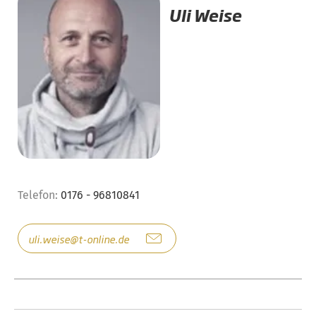
Uli Weise
Telefon:
0176 - 96810841
uli.weise@t-online.de