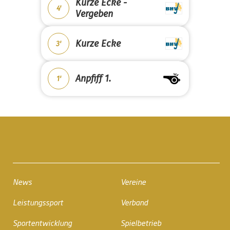
Kurze Ecke -
4'
Vergeben
Kurze Ecke
3'
Anpfiff 1.
1'
News
Vereine
Leistungssport
Verband
Sportentwicklung
Spielbetrieb