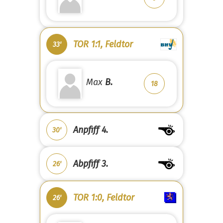
TOR 1:1, Feldtor
33'
Max
B.
18
Anpfiff 4.
30'
Abpfiff 3.
26'
TOR 1:0, Feldtor
26'