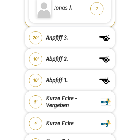
Jonas
J.
7
Anpfiff 3.
20'
Abpfiff 2.
10'
Abpfiff 1.
10'
Kurze Ecke -
5'
Vergeben
Kurze Ecke
4'