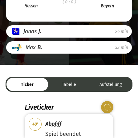
( 0 : 0 )
Hessen
Bayern
Jonas
J.
26 min
Max
B.
33 min
Ticker
Tabelle
Aufstellung
Liveticker
Abpfiff
40'
Spiel beendet